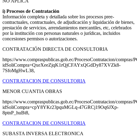
NO APLICA
i) Procesos de Contratación
Información completa y detallada sobre los procesos pree-
contractuales, contractuales, de adjudicación y liquidación de bienes,
prestación de servicios, arrendamientos mercantiles, etc, celebrados
por la institución con personas naturales o jurídicas, incluidos
concesiones permisos o autorizaciones.
CONTRATACIÓN DIRECTA DE CONSULTORIA
https://www.compraspublicas.gob.ec/ProcesoContratacion/compras/P
idSoliCompra=QxeXeeZjqK1rQjCFAYxQGdDy87XVZk8-
7SfoMgHwL38,
CONTRATACION DE CONSULTORIA
MENOR CUANTIA OBRAS
https://www.compraspublicas.gob.ec/ProcesoContratacion/compras/P
idSoliCompra=cpY8YKr23pquMGLq-47GRCj19Oq6JXp-
8ptnP_huBt8,
CONTRATACION DE CONSULTORIA
SUBASTA INVERSA ELECTRONICA