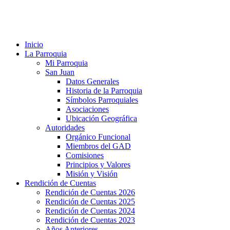
Teléfono: 07 3052 993 Correo electrónico:
gpsanjuan@hotmail.com Horarios: Lunes –
Viernes 8AM – 5 PM.
Inicio
La Parroquia
Mi Parroquia
San Juan
Datos Generales
Historia de la Parroquia
Símbolos Parroquiales
Asociaciones
Ubicación Geográfica
Autoridades
Orgánico Funcional
Miembros del GAD
Comisiones
Principios y Valores
Misión y Visión
Rendición de Cuentas
Rendición de Cuentas 2026
Rendición de Cuentas 2025
Rendición de Cuentas 2024
Rendición de Cuentas 2023
Años Anteriores