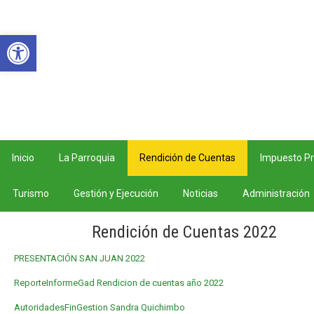
Teléfono: 07 3052 993 Correo electrónico:
gpsanjuan@hotmail.com Horarios: Lunes –
Abrir barra de herramientas
Viernes 8AM – 5 PM.
Inicio
La Parroquia
Rendición de Cuentas
Impuesto Pr
Turismo
Gestión y Ejecución
Noticias
Administración
Rendición de Cuentas 2022
PRESENTACIÓN SAN JUAN 2022
ReporteInformeGad Rendicion de cuentas año 2022
AutoridadesFinGestion Sandra Quichimbo