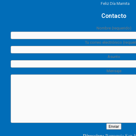
Feliz Día Mamita
Contacto
Nombre (requerido)
Tu correo electrónico (requer
Asunto
Mensaje
Direccion:
Parroquia San J