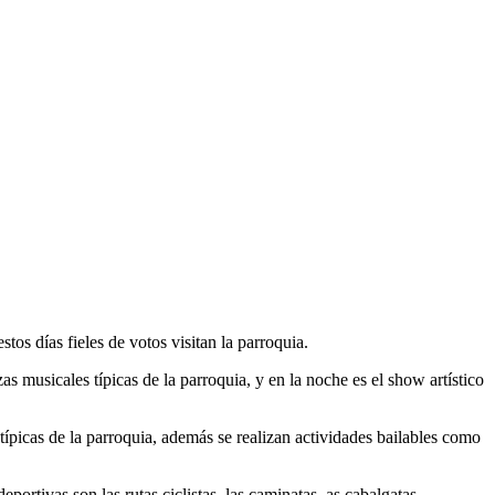
os días fieles de votos visitan la parroquia.
as musicales típicas de la parroquia, y en la noche es el show artístico
s típicas de la parroquia, además se realizan actividades bailables como
portivas son las rutas ciclistas, las caminatas, as cabalgatas,