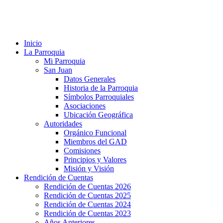
Teléfono: 07 3052 993 Co
Inicio
La Parroquia
Mi Parroquia
San Juan
Datos Generales
Historia de la Parroquia
Símbolos Parroquiales
Asociaciones
Ubicación Geográfica
Autoridades
Orgánico Funcional
Miembros del GAD
Comisiones
Principios y Valores
Misión y Visión
Rendición de Cuentas
Rendición de Cuentas 2026
Rendición de Cuentas 2025
Rendición de Cuentas 2024
Rendición de Cuentas 2023
Años Anteriores