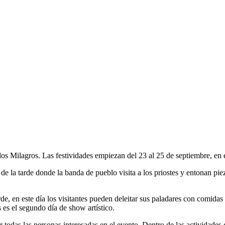
os Milagros. Las festividades empiezan del 23 al 25 de septiembre, en est
de la tarde donde la banda de pueblo visita a los priostes y entonan piez
arde, en este día los visitantes pueden deleitar sus paladares con comida
 es el segundo día de show artístico.
todas las personas interesadas en el evento. Dentro de las actividades de