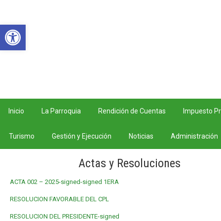
Teléfono: 07 3052 993 Correo electrónico:
gpsanjuan@hotmail.com Horarios: Lunes –
Abrir barra de herramientas
Viernes 8AM – 5 PM.
Inicio
La Parroquia
Rendición de Cuentas
Impuesto Pr
Turismo
Gestión y Ejecución
Noticias
Administración
Actas y Resoluciones
ACTA 002 – 2025-signed-signed 1ERA
RESOLUCION FAVORABLE DEL CPL
RESOLUCION DEL PRESIDENTE-signed