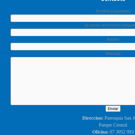
Nombre (requerido)
Tu correo electrónico (requer
Asunto
Mensaje
Direccion:
Parroquia San J
Parque Central
Oficina:
07 3052 993