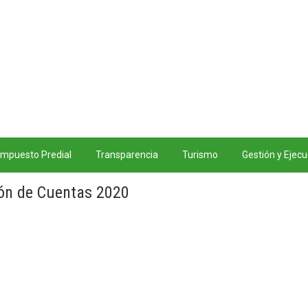
rreo electrónico: gpsanjuan@hotmail.com Horarios: Lu
Impuesto Predial
Transparencia
Turismo
Gestión y Ejecu
ón de Cuentas 2020