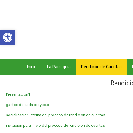
Teléfono: 07 3052 993 Co
Abrir barra de herramientas
Inicio
La Parroquia
Rendición de Cuentas
Rendici
Presentacion1
gastos de cada proyecto
socializacion interna del proceso de rendicion de cuentas
invitacion para inicio del proceso de rendicion de cuentas