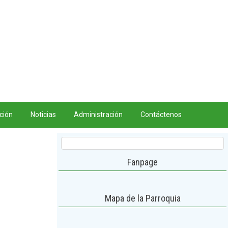
nes – Viernes 8AM – 5 PM.
ción
Noticias
Administración
Contáctenos
Fanpage
Mapa de la Parroquia