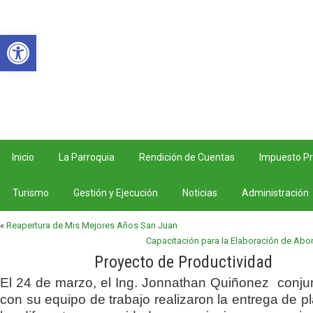
Teléfono: 07 3052 993 Correo electrónico:
gpsanjuan@hotmail.com Horarios: Lunes –
Abrir barra de herramientas
Viernes 8AM – 5 PM.
Inicio
La Parroquia
Rendición de Cuentas
Impuesto Pr
Turismo
Gestión y Ejecución
Noticias
Administración
«
Reapertura de Mis Mejores Años San Juan
Capacitación para la Elaboración de Ab
Proyecto de Productividad
El 24 de marzo, el Ing. Jonnathan Quiñonez conj
con su equipo de trabajo realizaron la entrega de pl